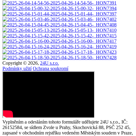
Copyright © 2026,
24U s.r.o.
Podmínky užití
Ochrana soukromí
Vyplněním a odesláním tohoto formuláře udělujete 24U s.r.o., IČ:
26152584, se sídlem Zvole u Prahy, Skochovická 88, PSČ 252 45,
zapsané v obchodním rejstříku vedeném Městským soudem v Praze,